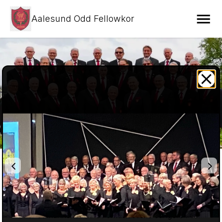
Aalesund Odd Fellowkor
Aalesund Odd Fellowkor
Velkommen til Aalesund Odd Fellowkor! 

Vi er et mannskor av 31 entusiastiske sangere i vår 